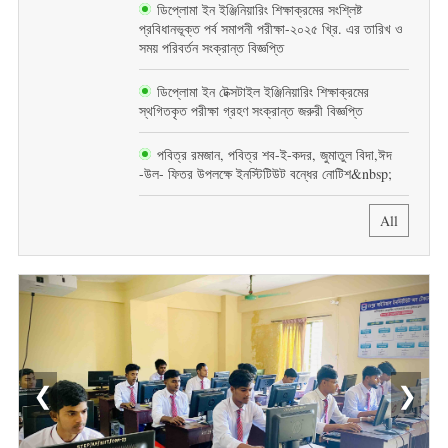
ডিপ্লোমা ইন ইঞ্জিনিয়ারিং শিক্ষাক্রমের সংশ্লিষ্ট
প্রবিধানভূক্ত পর্ব সমাপনী পরীক্ষা-২০২৫ খ্রি. এর তারিখ ও
সময় পরিবর্তন সংক্রান্ত বিজ্ঞপ্তি
ডিপ্লোমা ইন টেক্সটাইল ইঞ্জিনিয়ারিং শিক্ষাক্রমের
স্থগিতকৃত পরীক্ষা গ্রহণ সংক্রান্ত জরুরী বিজ্ঞপ্তি
পবিত্র রমজান, পবিত্র শব-ই-কদর, জুমাতুল বিদা,ঈদ
-উল- ফিতর উপলক্ষে ইনস্টিটিউট বন্ধের নোটিশ&nbsp;
All
❮
❯