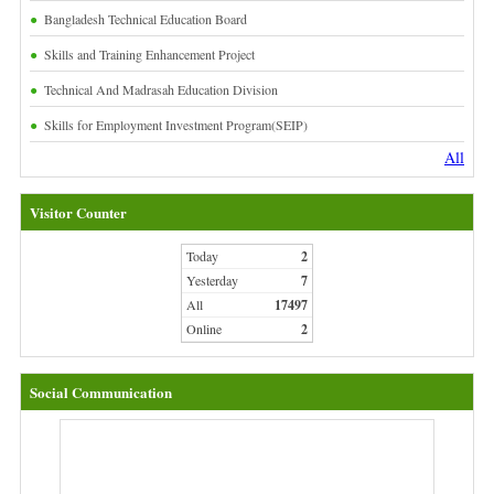
Bangladesh Technical Education Board
Skills and Training Enhancement Project
Technical And Madrasah Education Division
Skills for Employment Investment Program(SEIP)
All
Visitor Counter
Today
2
Yesterday
7
All
17497
Online
2
Social Communication