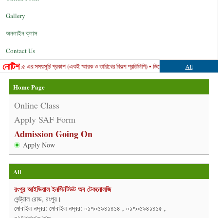
Gallery
অনলাইন ক্লাস
Contact Us
নোটিশ
এর সময়সূচি প্রকাশ (একই স্মারক ও তারিখের বিকল্প প্রতিলিপি) • ডিপ্লোমা-ইন-ইঞ্জিনিয়ারিং শিক্ষাক্রমের (২০১৬ প
All
Home Page
Online Class
Apply SAF Form
Admission Going On
Apply Now
All
রংপুর আইডিয়াল ইনস্টিটিউট অব টেকনোলজি
সেন্ট্রাল রোড, রংপুর।
মোবাইল নম্বর: মোবাইল নম্বর: ০১৭০৫৯৪১৪১৪ , ০১৭০৫৯৪১৪১৫ ,
০১৭৬৮৯৩০২৩০