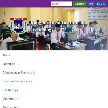
বাংলা
English
Search
Rangpur Ideal Institute of
Technology
Home
About Us
Management Framework
Teachers & employees
Technology
Opportunity
Online Form