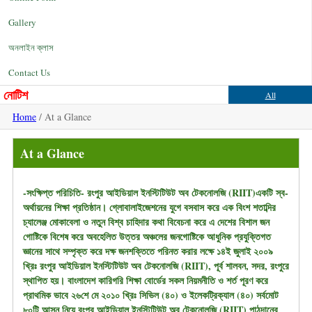
Gallery
অনলাইন ক্লাস
Contact Us
নোটিশ
All
Home
/ At a Glance
At a Glance
-সংক্ষিপ্ত পরিচিতি- রংপুর আইডিয়াল ইনস্টিটিউট অব টেকনোলজি (RIIT)একটি স্ব-
অর্থায়নের শিক্ষা প্রতিষ্ঠান। গ্লোবালাইজেশনের যুগে বসবাস করে এক বিংশ শতাব্দির
চ্যালেঞ্জ মোকাবেলা ও নতুন বিশ্ব চাহিদার কথা বিবেচনা করে এ দেশের বিশাল জন
গোষ্টিকে বিশেষ করে অবহেলিত উত্তর অঞ্চলের জনগোষ্টিকে আধুনিক প্রযুক্তিগত
জ্ঞানের সাথে সম্পৃক্ত করে দক্ষ জনশক্তিতে পরিনত করার লক্ষে ১৪ই জুলাই ২০০৯
খ্রিঃ রংপুর আইডিয়াল ইনস্টিটিউট অব টেকনোলজি (RIIT), পূর্ব শালবন, সদর, রংপুরে
স্থাপিত হয়। বাংলাদেশ কারিগরি শিক্ষা বোর্ডের সকল নিয়মনীতি ও শর্ত পূরণ করে
প্রাথমিক ভাবে ২৬শে মে ২০১০ খ্রিঃ সিভিল (৪০) ও ইলেকট্রিক্যাল (৪০) সর্বমোট
৮০টি আসন নিয়ে রংপুর আইডিয়াল ইনস্টিটিউট অব টেকনোলজি (RIIT) পাঠদানের