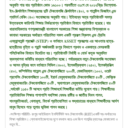
অনুমতি পায় যার প্রতিষ্ঠান কোড ১৬১০০। পরবর্তীতে ৩১শে মে ২০১২খ্রিঃ ডিপ্লোমা-
ইন-টেক্সটাইল শিক্ষাক্রমের দুটি টেকনোলজি টেক্সটাইল (৪০), ও গার্মেন্টস ডিজাইন এন্ড
প্যাটার্ন মেকিং (৪০) সংযোজনের অনুমতি পায়। ইতিমধ্যে অত্র প্রতিষ্ঠানটি সমগ্র
উত্তরবঙ্গে কারিগরি শিক্ষার নির্ভরযোগ্য প্রতিষ্ঠান হিসাবে প্রতিষ্ঠিত হয়েছে। যার
ধারাবাহিকতায় গণপ্রজাতন্ত্রী বাংলাদেশ সরকারের শিক্ষা মন্ত্রানালয় বিশ্বব্যাংক ও
কানাডা সরকারের অর্থায়নে পরিচালিত সফল একটি প্রকল্প স্কিলস এন্ড ট্রেনিং
এনহ্যান্সমেন্ট প্রজেক্ট (STEP) ও বর্তমানে ASSET প্রকল্পের এর আওতায় ছাত্র-
ছাত্রীদের বৃত্তি ও গ্রান্ট অর্জনকারী রংপুর বিভাগে প্রথম ও একমাত্র বেসরকারী
পলিটেকনিক হিসাবে বিবেচিত হয়। প্রতিষ্ঠানটি নির্বাহী ও বোর্ড কতৃক অনুমদিত
ব্যবস্থাপনা কমিটির মাধ্যমে পরিচালিত হচ্ছে। পর্যায়ক্রমে নতুন টেকনোলজি সংযোজন
ও আসন বৃদ্ধির ফলে বর্তমানে সিভিল (৩০০), ইলেকট্রিক্যাল (২৫০), ইলেকট্রনিক্স
(৫০), কম্পিউটার সায়েন্স এন্ড টেকনোলজিতে ২০০টি, মেকানিক্যাল (১০০), ওয়েট
প্রসেসিং টেকনোলজিতে ১০০টি, ইয়ার্ন মেনুফ্যাকচারিং টেকনোলজিতে ৫০টি , ফেব্রিক
মেনুফ্যাকচারিং টেকনোলজিতে ৫০টি , অ্যাপারেল মেনুফ্যাকচারিং টেকনোলজিতে ৫০টি
,সর্বমোট ১১৫০ টি আসনে প্রতি শিক্ষাবর্ষে শিক্ষার্থীরা ভর্তির সুযোগ পায়। শিক্ষার্থীদের
প্রাতিষ্ঠানিক শিক্ষার পাশাপাশি সহশিক্ষা যেমনঃ রাষ্টীয় ও জাতীয় দিবস পালন,
সাংস্কৃতিকচর্চা, খেলাধূলা, বিতর্ক প্রতিযোগিতা ও শুদ্ধাচারের মাধ্যমে শিক্ষার্থীদের আর্দশ
মানুষ হিসেবে গড়ে তুলার ভূমিকা পালন করছে।
-সংক্ষিপ্ত পরিচিতি- রংপুর আইডিয়াল ইনস্টিটিউট অব টেকনোলজি (RIIT)একটি স্ব-অর্থায়নের
শিক্ষা প্রতিষ্ঠান। গ্লোবালাইজেশনের যুগে বসবাস করে এক বিংশ শতাব্দির চ্যালেঞ্জ মোকাবেলা ও
নতুন বি...