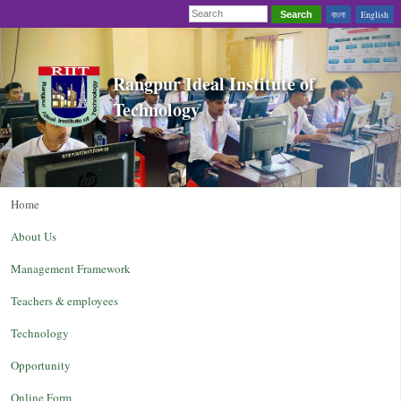
বাংলা
English
Search
Rangpur Ideal Institute of
Technology
Home
About Us
Management Framework
Teachers & employees
Technology
Opportunity
Online Form