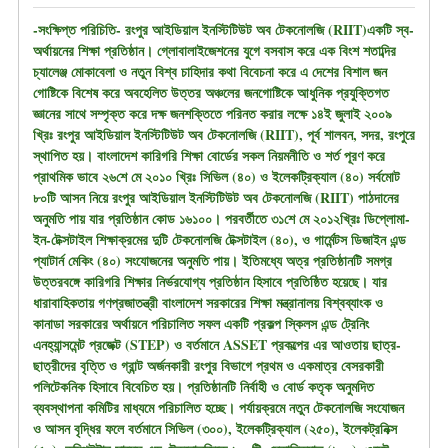
-সংক্ষিপ্ত পরিচিতি- রংপুর আইডিয়াল ইনস্টিটিউট অব টেকনোলজি (RIIT)একটি স্ব-
অর্থায়নের শিক্ষা প্রতিষ্ঠান। গ্লোবালাইজেশনের যুগে বসবাস করে এক বিংশ শতাব্দির
চ্যালেঞ্জ মোকাবেলা ও নতুন বিশ্ব চাহিদার কথা বিবেচনা করে এ দেশের বিশাল জন
গোষ্টিকে বিশেষ করে অবহেলিত উত্তর অঞ্চলের জনগোষ্টিকে আধুনিক প্রযুক্তিগত
জ্ঞানের সাথে সম্পৃক্ত করে দক্ষ জনশক্তিতে পরিনত করার লক্ষে ১৪ই জুলাই ২০০৯
খ্রিঃ রংপুর আইডিয়াল ইনস্টিটিউট অব টেকনোলজি (RIIT), পূর্ব শালবন, সদর, রংপুরে
স্থাপিত হয়। বাংলাদেশ কারিগরি শিক্ষা বোর্ডের সকল নিয়মনীতি ও শর্ত পূরণ করে
প্রাথমিক ভাবে ২৬শে মে ২০১০ খ্রিঃ সিভিল (৪০) ও ইলেকট্রিক্যাল (৪০) সর্বমোট
৮০টি আসন নিয়ে রংপুর আইডিয়াল ইনস্টিটিউট অব টেকনোলজি (RIIT) পাঠদানের
অনুমতি পায় যার প্রতিষ্ঠান কোড ১৬১০০। পরবর্তীতে ৩১শে মে ২০১২খ্রিঃ ডিপ্লোমা-
ইন-টেক্সটাইল শিক্ষাক্রমের দুটি টেকনোলজি টেক্সটাইল (৪০), ও গার্মেন্টস ডিজাইন এন্ড
প্যাটার্ন মেকিং (৪০) সংযোজনের অনুমতি পায়। ইতিমধ্যে অত্র প্রতিষ্ঠানটি সমগ্র
উত্তরবঙ্গে কারিগরি শিক্ষার নির্ভরযোগ্য প্রতিষ্ঠান হিসাবে প্রতিষ্ঠিত হয়েছে। যার
ধারাবাহিকতায় গণপ্রজাতন্ত্রী বাংলাদেশ সরকারের শিক্ষা মন্ত্রানালয় বিশ্বব্যাংক ও
কানাডা সরকারের অর্থায়নে পরিচালিত সফল একটি প্রকল্প স্কিলস এন্ড ট্রেনিং
এনহ্যান্সমেন্ট প্রজেক্ট (STEP) ও বর্তমানে ASSET প্রকল্পের এর আওতায় ছাত্র-
ছাত্রীদের বৃত্তি ও গ্রান্ট অর্জনকারী রংপুর বিভাগে প্রথম ও একমাত্র বেসরকারী
পলিটেকনিক হিসাবে বিবেচিত হয়। প্রতিষ্ঠানটি নির্বাহী ও বোর্ড কতৃক অনুমদিত
ব্যবস্থাপনা কমিটির মাধ্যমে পরিচালিত হচ্ছে। পর্যায়ক্রমে নতুন টেকনোলজি সংযোজন
ও আসন বৃদ্ধির ফলে বর্তমানে সিভিল (৩০০), ইলেকট্রিক্যাল (২৫০), ইলেকট্রনিক্স