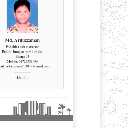
Md. Arifuzzaman
Podobi:
Craft Instructor
Podobi bangla:
ক্রাফ্ট ইনস্ট্রাক্টর
Bivag:
65
Mobile:
01723588096
il:
arifuzzaman702949@gmail.com
Details