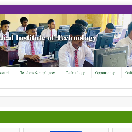
eal Institute of Technology
ework
Teachers & employees
Technology
Opportunity
Onl