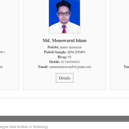
Md. Monowarul Islam
Podobi:
junior instructor
ধান )
Podobi bangla:
জুনিয়র ইন্সট্রাক্টর
Bivag:
65
Mobile:
01740394501
om
Email:
sammommowaieb@gmail.com
Ema
Details
pur Ideal Institute of Technology