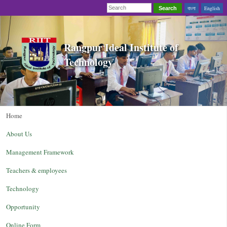
বাংলা
English
Search
Rangpur Ideal Institute of
Technology
Home
About Us
Management Framework
Teachers & employees
Technology
Opportunity
Online Form